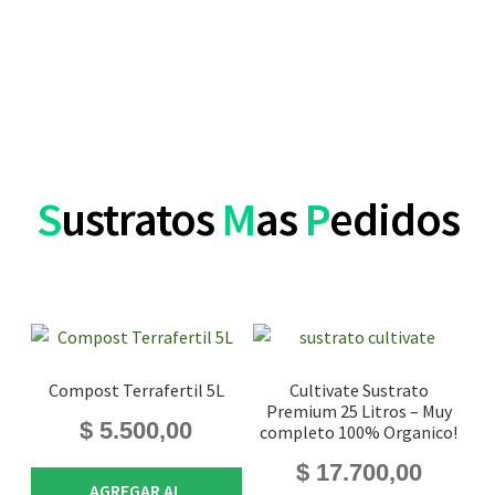
S
ustratos
M
as
P
edidos
Compost Terrafertil 5L
Cultivate Sustrato
Premium 25 Litros – Muy
$
5.500,00
completo 100% Organico!
$
17.700,00
AGREGAR AL