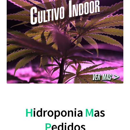
H
idroponia
M
as
P
edidos