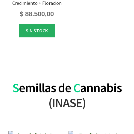
Crecimiento + Floracion
$
88.500,00
SIN STOCK
S
emillas de
C
annabis
(INASE)