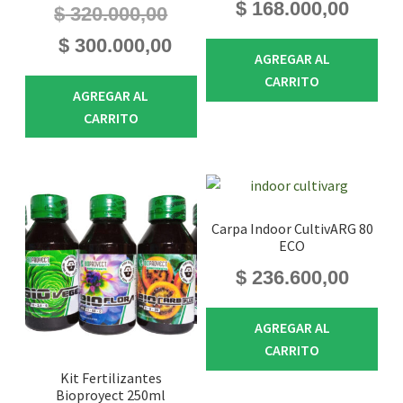
$
168.000,00
$
320.000,00
El
El
$
300.000,00
AGREGAR AL
precio
precio
CARRITO
original
actual
AGREGAR AL
era:
es:
CARRITO
$ 320.000,00.
$ 300.000,00.
Carpa Indoor CultivARG 80
ECO
$
236.600,00
AGREGAR AL
CARRITO
Kit Fertilizantes
Bioproyect 250ml