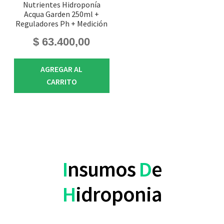
Nutrientes Hidroponía
Acqua Garden 250ml +
Reguladores Ph + Medición
$
63.400,00
AGREGAR AL
CARRITO
I
nsumos
D
e
H
idroponia