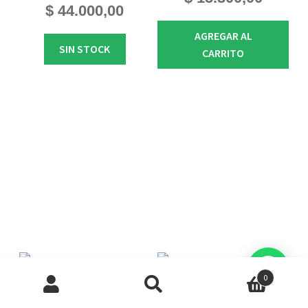
$
44.000,00
AGREGAR AL
SIN STOCK
CARRITO
Products
0
search
Sustrato Growers Light Soil
50l