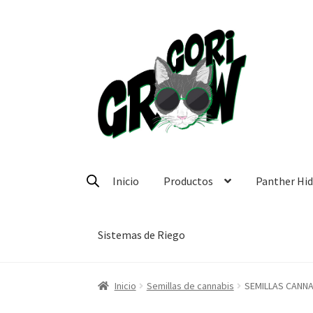
Ir
Ir
a
a
la
la
navegación
página
Inicio
Productos
Panther Hi
Sistemas de Riego
Inicio
Semillas de cannabis
SEMILLAS CANNA