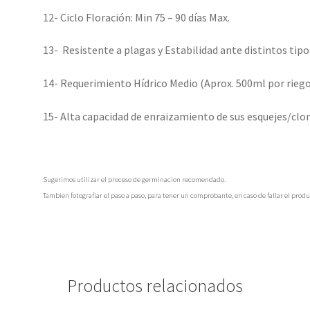
12- Ciclo Floración: Min 75 – 90 días Max.
13- Resistente a plagas y Estabilidad ante distintos tipo
14- Requerimiento Hídrico Medio (Aprox. 500ml por rieg
15- Alta capacidad de enraizamiento de sus esquejes/clo
Sugerimos utilizar el proceso de germinacion recomendado.
Tambien fotografiar el paso a paso, para tener un comprobante, en caso de fallar el produ
Productos relacionados