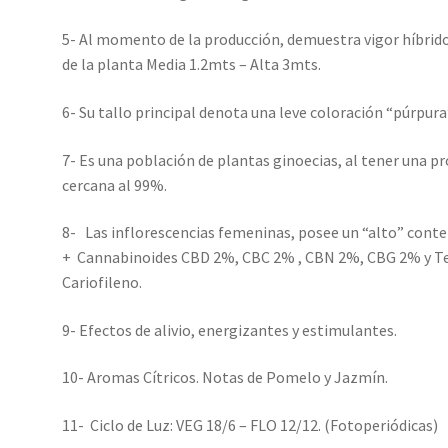
5- Al momento de la producción, demuestra vigor híbrido
de la planta Media 1.2mts – Alta 3mts.
6- Su tallo principal denota una leve coloración “púrpura
7- Es una población de plantas ginoecias, al tener una p
cercana al 99%.
8- Las inflorescencias femeninas, posee un “alto” cont
+ Cannabinoides CBD 2%, CBC 2% , CBN 2%, CBG 2% y T
Cariofileno.
9- Efectos de alivio, energizantes y estimulantes.
10- Aromas Cítricos. Notas de Pomelo y Jazmín.
11- Ciclo de Luz: VEG 18/6 – FLO 12/12. (Fotoperiódicas)