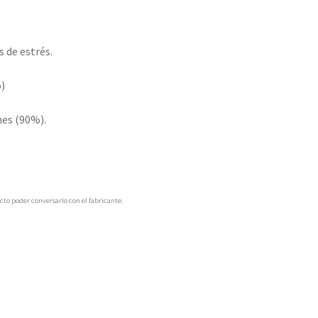
s de estrés.
o)
nes (90%).
cto poder conversarlo con el fabricante.