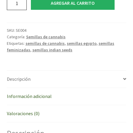
AGREGAR AL CARRITO
Egypto
x6
-
Indian
SKU:
SE004
Seeds
Categoría:
Semillas de cannabis
Etiquetas:
semillas de cannabis
,
semillas egypto
,
semillas
Semillas
feminizadas
,
semillas indian seeds
Cannabis
cantidad
Descripción
Información adicional
Valoraciones (0)