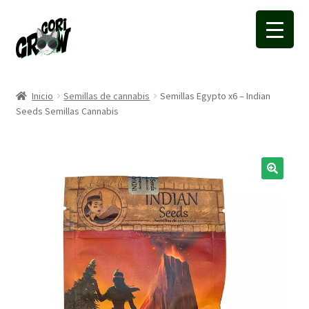
Ir
Ir
a
a
la
la
navegación
página
Inicio
Semillas de cannabis
Semillas Egypto x6 – Indian
Seeds Semillas Cannabis