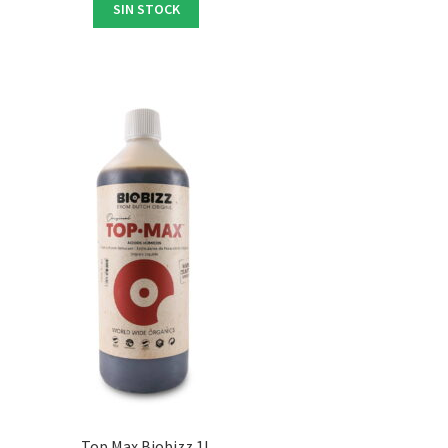
SIN STOCK
Top Max Biobizz 1L