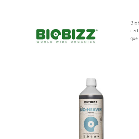
Biob
cert
que 