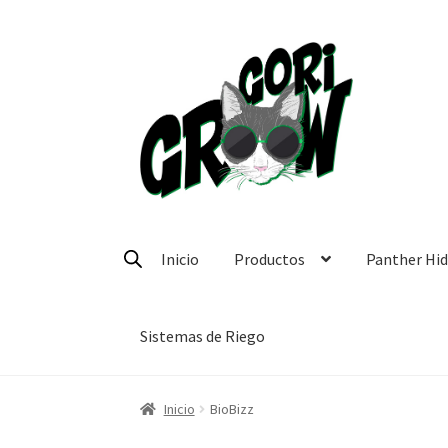
Ir
Ir
a
a
la
la
navegación
página
Inicio
Productos
Panther Hi
Sistemas de Riego
Inicio
BioBizz