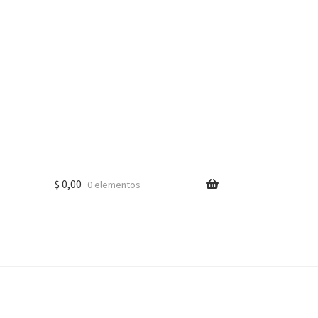
$
0,00
0 elementos