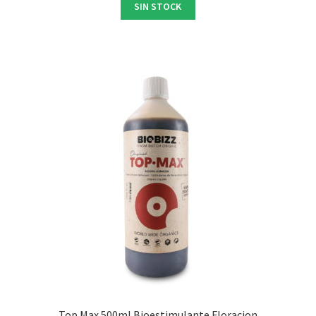
SIN STOCK
Top Max 500ml Bioestimulante Floracion