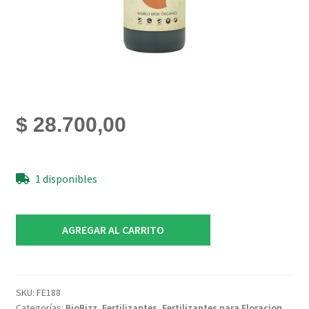
$
28.700,00
1 disponibles
BioBloom
AGREGAR AL CARRITO
BioBizz
500ml
cantidad
SKU:
FE188
Categorías:
BioBizz
,
Fertilizantes
,
Fertilizantes para Floracion