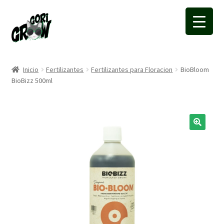
Ir
Ir
a
a
la
la
navegación
página
Inicio
Fertilizantes
Fertilizantes para Floracion
BioBloom
BioBizz 500ml