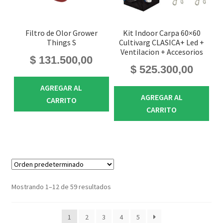
Filtro de Olor Grower
Kit Indoor Carpa 60×60
Things S
Cultivarg CLASICA+ Led +
Ventilacion + Accesorios
$
131.500,00
$
525.300,00
AGREGAR AL
AGREGAR AL
CARRITO
CARRITO
Mostrando 1–12 de 59 resultados
1
2
3
4
5