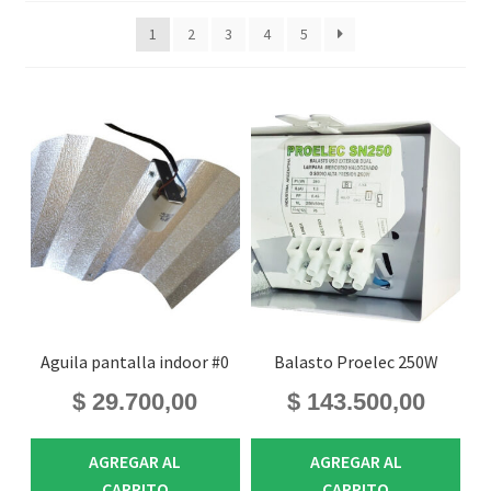
1
2
3
4
5
Aguila pantalla indoor #0
Balasto Proelec 250W
$
29.700,00
$
143.500,00
AGREGAR AL
AGREGAR AL
CARRITO
CARRITO