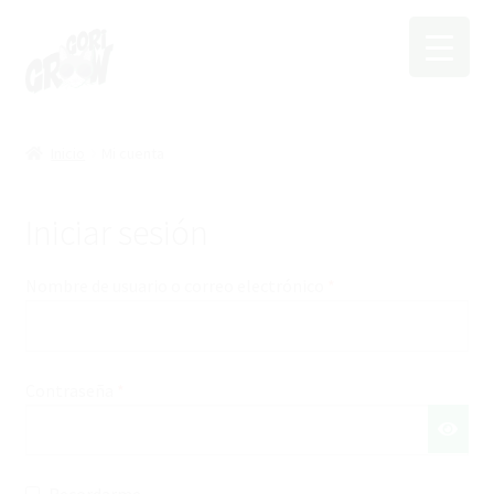
Ir
Ir
a
a
la
la
navegación
página
Inicio
Mi cuenta
Iniciar sesión
Requerido
Nombre de usuario o correo electrónico
*
Requerido
Contraseña
*