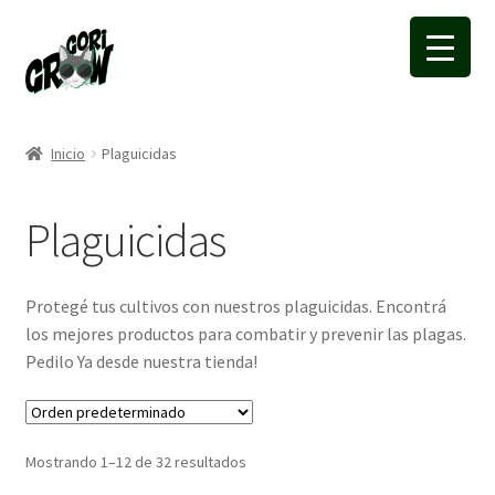
Ir
Ir
a
a
la
la
navegación
página
Inicio
Plaguicidas
Plaguicidas
Protegé tus cultivos con nuestros plaguicidas. Encontrá
los mejores productos para combatir y prevenir las plagas.
Pedilo Ya desde nuestra tienda!
Mostrando 1–12 de 32 resultados