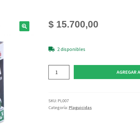
$
15.700,00
2 disponibles
Mamboreta
AGREGAR A
ABA
30cc
cantidad
SKU:
PL007
Categoría:
Plaguicidas