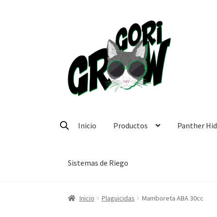
Ir
Ir
a
a
la
la
navegación
página
Inicio
Productos
Panther Hi
Sistemas de Riego
Inicio
Plaguicidas
Mamboreta ABA 30cc