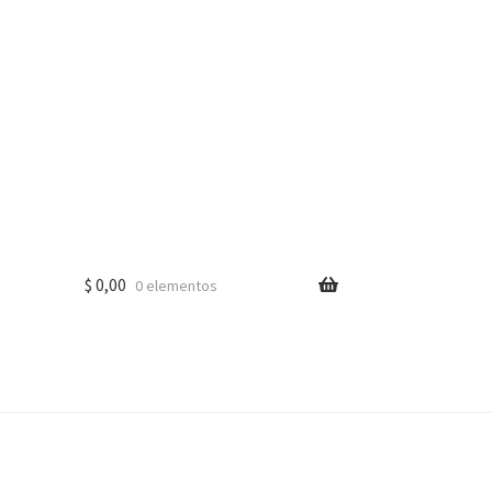
$
0,00
0 elementos