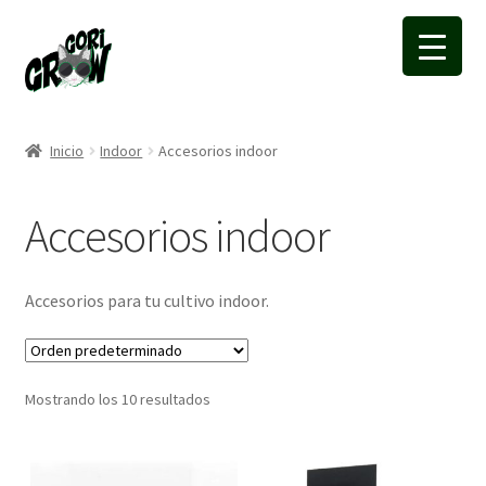
Ir
Ir
a
a
la
la
navegación
página
Inicio
Indoor
Accesorios indoor
Accesorios indoor
Accesorios para tu cultivo indoor.
Mostrando los 10 resultados