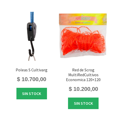
Poleas S Cultivarg
Red de Scrog
MultiRedCultivos
$
10.700,00
Economica 120×120
$
10.200,00
SIN STOCK
SIN STOCK