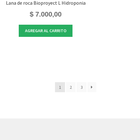
Lana de roca Bioproyect L Hidroponia
$
7.000,00
AGREGAR AL CARRITO
1
2
3