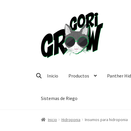
Ir
Ir
a
a
la
la
navegación
página
Inicio
Productos
Panther Hi
Sistemas de Riego
Inicio
Hidroponia
Insumos para hidroponia