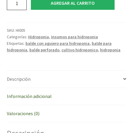
AGREGAR AL CARRITO
Hidroponia
20
Litros
Perforado
SKU:
HI005
cantidad
Categorías:
Hidroponia
,
Insumos para hidroponia
Etiquetas:
balde con agujero para hidroponia
,
balde para
hidroponia
,
balde perforado
,
cultivo hidroponico
,
hidroponia
Descripción
Información adicional
Valoraciones (0)