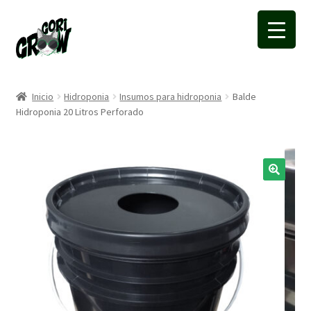
Ir
Ir
a
a
la
la
navegación
página
Inicio
Hidroponia
Insumos para hidroponia
Balde
Hidroponia 20 Litros Perforado