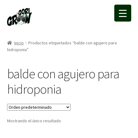
Ir
Ir
a
a
la
la
navegación
página
Inicio
Productos etiquetados “balde con agujero para
hidroponia”
balde con agujero para
hidroponia
Mostrando el único resultado