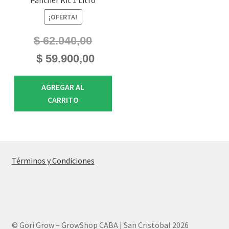
¡OFERTA!
$
62.040,00
El
El
$
59.900,00
precio
precio
original
actual
AGREGAR AL
era:
es:
CARRITO
$ 62.040,00.
$ 59.900,00.
Términos y Condiciones
© Gori Grow – GrowShop CABA | San Cristobal 2026