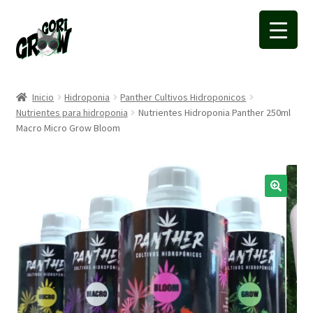
Ir
Ir
a
a
la
la
navegación
página
Inicio
Hidroponia
Panther Cultivos Hidroponicos
Nutrientes para hidroponia
Nutrientes Hidroponia Panther 250ml
Macro Micro Grow Bloom