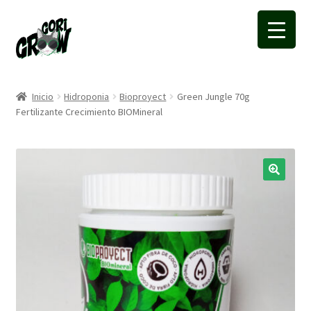
Ir
Ir
a
a
la
la
navegación
página
Inicio
Hidroponia
Bioproyect
Green Jungle 70g
Fertilizante Crecimiento BIOMineral