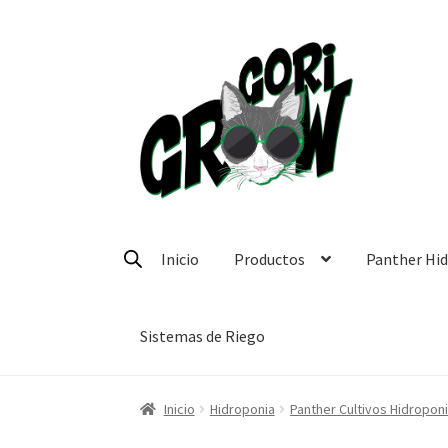
Ir
Ir
a
a
la
la
navegación
página
Inicio
Productos
Panther Hi
Sistemas de Riego
Inicio
Hidroponia
Panther Cultivos Hidropon