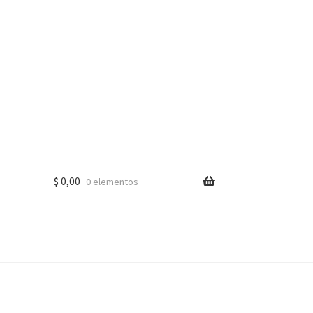
$
0,00
0 elementos