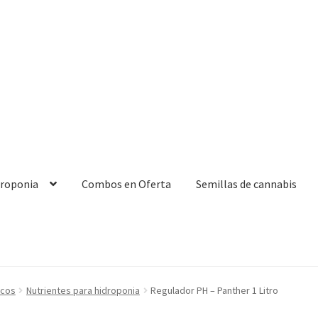
droponia
Combos en Oferta
Semillas de cannabis
icos
Nutrientes para hidroponia
Regulador PH – Panther 1 Litro