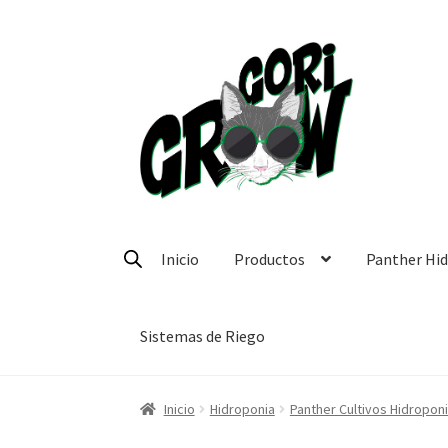
Ir
Ir
a
a
la
la
navegación
página
Inicio
Productos
Panther Hi
Sistemas de Riego
Inicio
Hidroponia
Panther Cultivos Hidropon