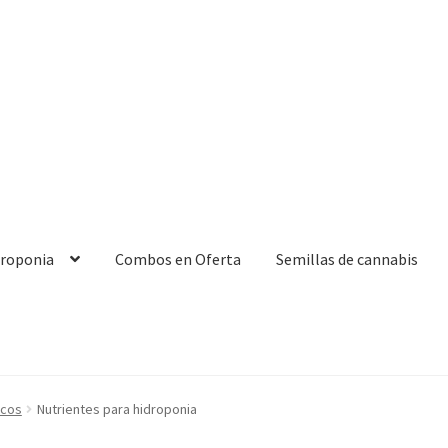
droponia
Combos en Oferta
Semillas de cannabis
icos
Nutrientes para hidroponia