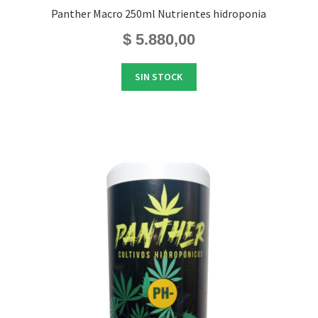
Panther Macro 250ml Nutrientes hidroponia
$
5.880,00
io
SIN STOCK
al
.890,00.