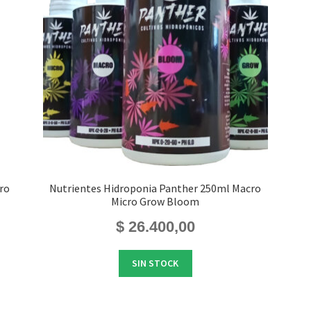
tro
Nutrientes Hidroponia Panther 250ml Macro
Micro Grow Bloom
$
26.400,00
io
SIN STOCK
al
.900,00.