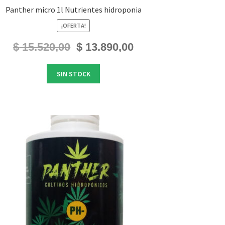
Panther micro 1l Nutrientes hidroponia
¡OFERTA!
El
El
$
15.520,00
$
13.890,00
precio
precio
original
actual
SIN STOCK
era:
es:
$ 15.520,00.
$ 13.890,00.