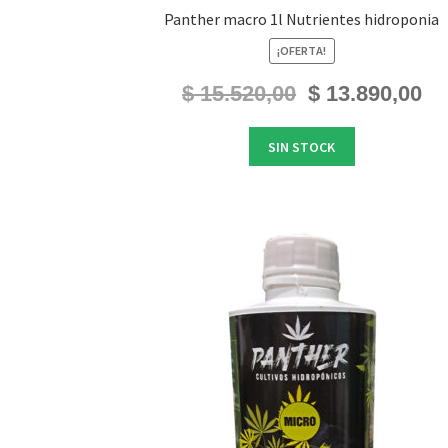
Panther macro 1l Nutrientes hidroponia
¡OFERTA!
El
El
$
15.520,00
$
13.890,00
precio
prec
original
actu
SIN STOCK
era:
es:
$ 15.520,00.
$ 13