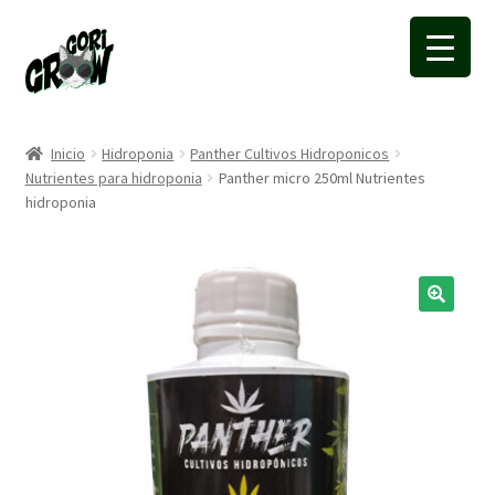
Ir
Ir
a
a
la
la
navegación
página
Inicio
Hidroponia
Panther Cultivos Hidroponicos
Nutrientes para hidroponia
Panther micro 250ml Nutrientes
hidroponia