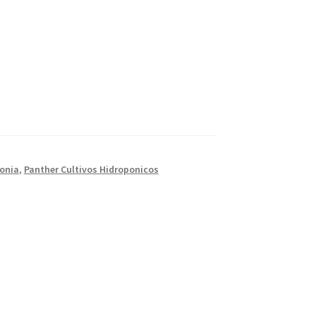
ponia
,
Panther Cultivos Hidroponicos