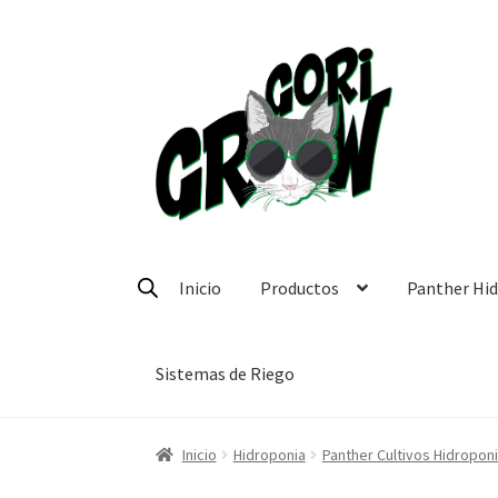
Ir
Ir
a
a
la
la
navegación
página
Inicio
Productos
Panther Hi
Sistemas de Riego
Inicio
Hidroponia
Panther Cultivos Hidropon