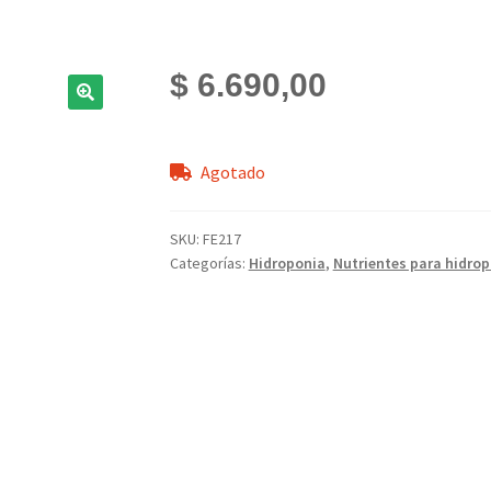
$
6.690,00
Agotado
SKU:
FE217
Categorías:
Hidroponia
,
Nutrientes para hidro