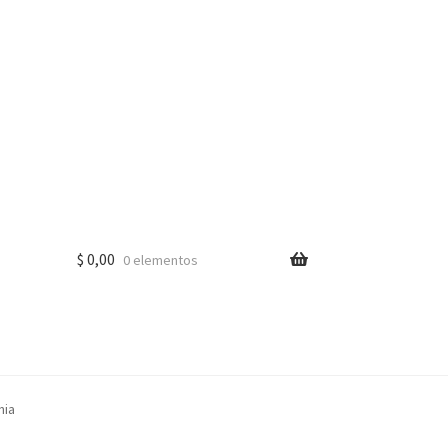
$
0,00
0 elementos
nia