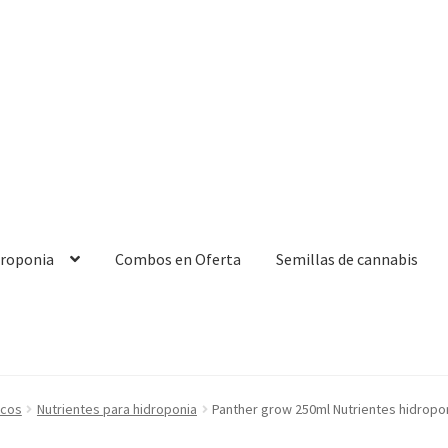
droponia
Combos en Oferta
Semillas de cannabis
icos
Nutrientes para hidroponia
Panther grow 250ml Nutrientes hidropo