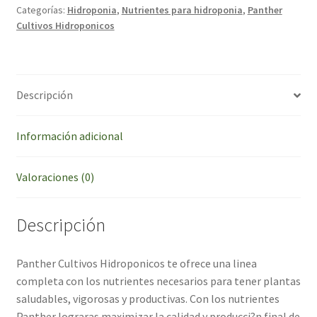
Categorías:
Hidroponia
,
Nutrientes para hidroponia
,
Panther
$ 15.520,00.
$ 13.89
Cultivos Hidroponicos
Descripción
Información adicional
Valoraciones (0)
Descripción
Panther Cultivos Hidroponicos te ofrece una linea
completa con los nutrientes necesarios para tener plantas
saludables, vigorosas y productivas. Con los nutrientes
Panther lograras maximizar la calidad y producci?n final de