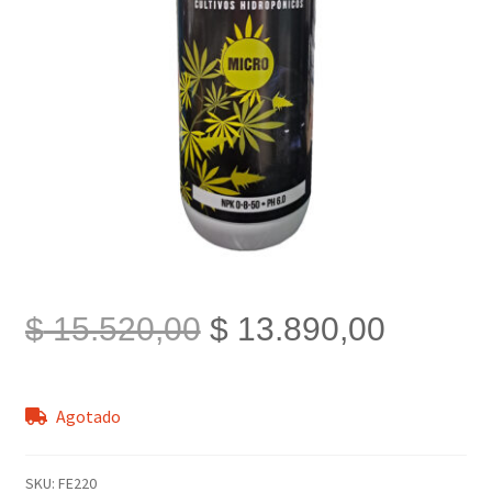
El
El
$
15.520,00
$
13.890,00
precio
precio
Agotado
original
actual
era:
es:
SKU:
FE220