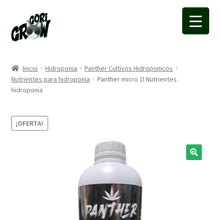
Ir
Ir
a
a
la
la
navegación
página
Inicio
Hidroponia
Panther Cultivos Hidroponicos
Nutrientes para hidroponia
Panther micro 1l Nutrientes
hidroponia
¡OFERTA!