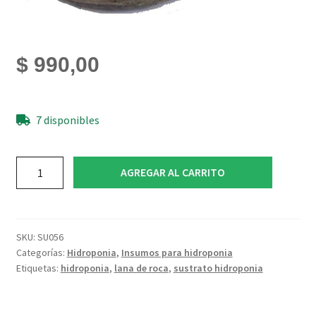
$
990,00
7 disponibles
Lana
AGREGAR AL CARRITO
de
Roca
N6
cantidad
SKU:
SU056
Categorías:
Hidroponia
,
Insumos para hidroponia
Etiquetas:
hidroponia
,
lana de roca
,
sustrato hidroponia