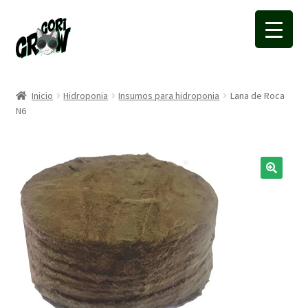
Ir
Ir
a
a
la
la
navegación
página
Inicio
Hidroponia
Insumos para hidroponia
Lana de Roca
N6