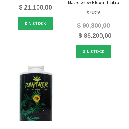
Macro Grow Bloom 1 Litro
$
21.100,00
¡OFERTA!
SIN STOCK
$
90.800,00
El
El
$
86.200,00
precio
precio
original
actual
SIN STOCK
era:
es:
$ 90.800,00.
$ 86.200,