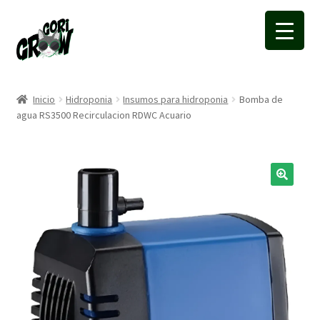
Ir
Ir
a
a
la
la
navegación
página
Inicio
Hidroponia
Insumos para hidroponia
Bomba de
agua RS3500 Recirculacion RDWC Acuario