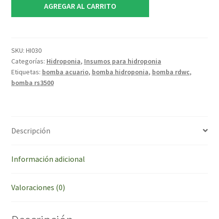
Bomba
AGREGAR AL CARRITO
de
agua
RS3500
Recirculacion
SKU:
HI030
Categorías:
Hidroponia
,
Insumos para hidroponia
RDWC
Etiquetas:
bomba acuario
,
bomba hidroponia
,
bomba rdwc
,
Acuario
bomba rs3500
cantidad
Descripción
Información adicional
Valoraciones (0)