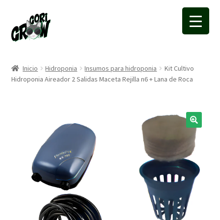
Ir
Ir
a
a
la
la
navegación
página
Inicio
Hidroponia
Insumos para hidroponia
Kit Cultivo
Hidroponia Aireador 2 Salidas Maceta Rejilla n6 + Lana de Roca