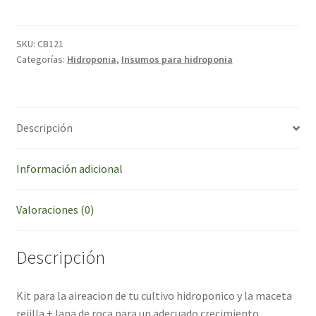
Hidroponia
Aireador
2
SKU:
CB121
Salidas
Categorías:
Hidroponia
,
Insumos para hidroponia
Maceta
Rejilla
n6
Descripción
+
Lana
de
Información adicional
Roca
cantidad
Valoraciones (0)
Descripción
Kit para la aireacion de tu cultivo hidroponico y la maceta
rejilla + lana de roca para un adecuado crecimiento