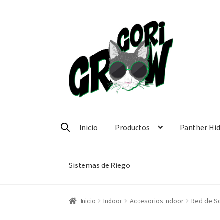
Ir
Ir
a
a
la
la
navegación
página
Inicio
Productos
Panther Hi
Sistemas de Riego
Inicio
Indoor
Accesorios indoor
Red de Sc