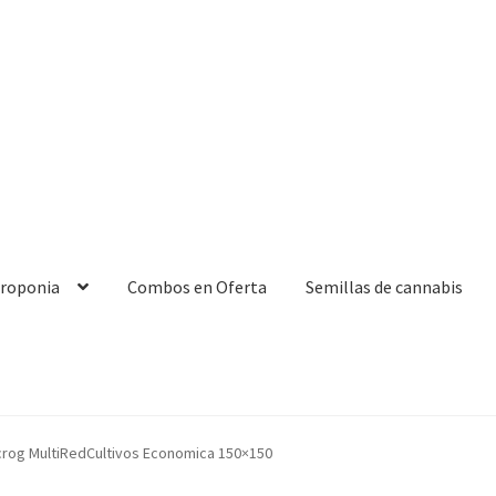
droponia
Combos en Oferta
Semillas de cannabis
rog MultiRedCultivos Economica 150×150