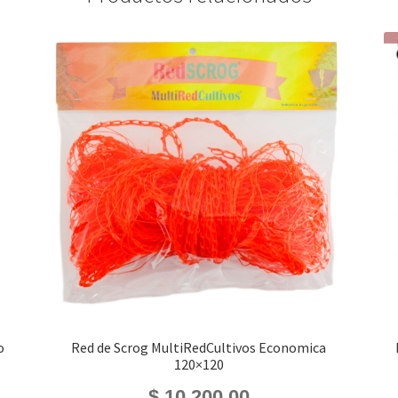
o
Red de Scrog MultiRedCultivos Economica
120×120
$
10.200,00