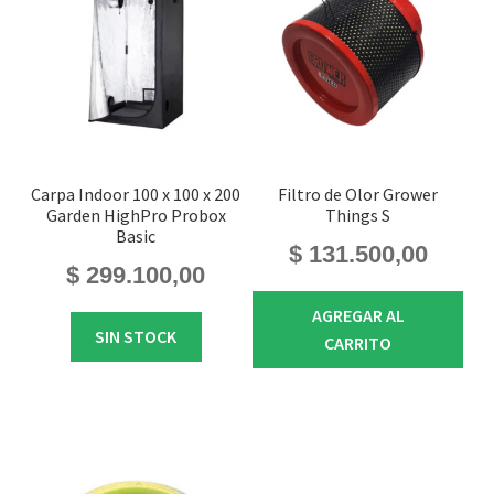
Carpa Indoor 100 x 100 x 200
Filtro de Olor Grower
Garden HighPro Probox
Things S
Basic
$
131.500,00
$
299.100,00
AGREGAR AL
SIN STOCK
CARRITO