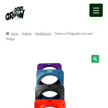
Ir
Ir
a
a
la
la
navegación
página
Inicio
Indoor
Ventilacion
Tobera 4 Pulgadas Grower
Things