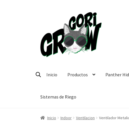
Ir
Ir
a
a
la
la
navegación
página
Inicio
Productos
Panther Hi
Sistemas de Riego
Inicio
Indoor
Ventilacion
Ventilador Metali