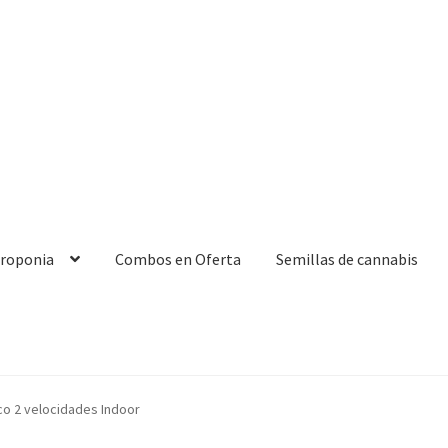
droponia
Combos en Oferta
Semillas de cannabis
co 2 velocidades Indoor