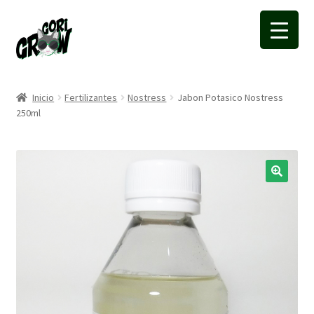
Ir
Ir
a
a
la
la
navegación
página
Inicio
Fertilizantes
Nostress
Jabon Potasico Nostress
250ml