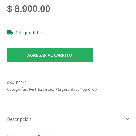
$
8.900,00
1 disponibles
Top
AGREGAR AL CARRITO
Barrier
Top
Crop
x250ml
SKU:
FE043
Categorías:
Fertilizantes
,
Plaguicidas
,
Top Crop
cantidad
Descripción