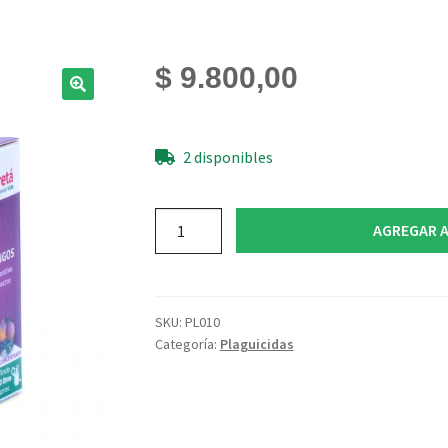
$
9.800,00
2 disponibles
Mamboreta
AGREGAR A
H
-
Fungicida
Hongos
SKU:
PL010
Amplio
Categoría:
Plaguicidas
Espectro
cantidad