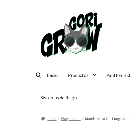
Ir
Ir
a
a
la
la
navegación
página
Inicio
Productos
Panther Hi
Sistemas de Riego
Inicio
Plaguicidas
Mamboreta H – Fungicida