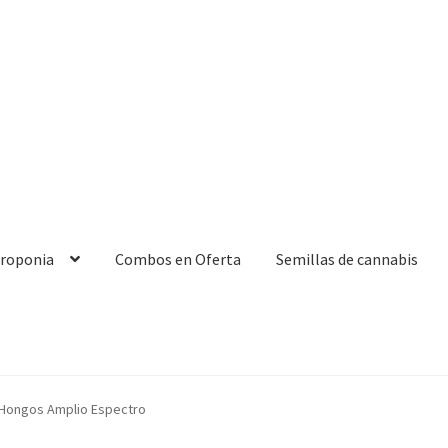
droponia
Combos en Oferta
Semillas de cannabis
 Hongos Amplio Espectro