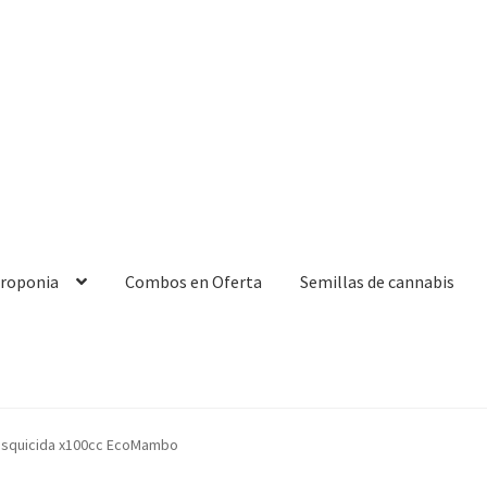
droponia
Combos en Oferta
Semillas de cannabis
usquicida x100cc EcoMambo