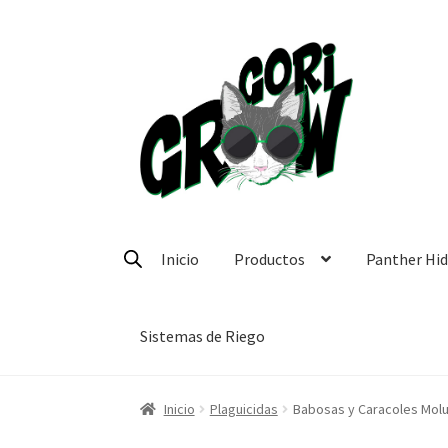
Ir
Ir
a
a
la
la
navegación
página
Inicio
Productos
Panther Hi
Sistemas de Riego
Inicio
Plaguicidas
Babosas y Caracoles Mol