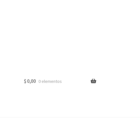
$
0,00
0 elementos