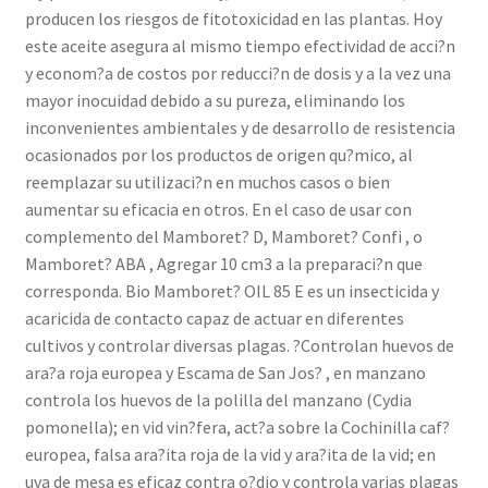
producen los riesgos de fitotoxicidad en las plantas. Hoy
este aceite asegura al mismo tiempo efectividad de acci?n
y econom?a de costos por reducci?n de dosis y a la vez una
mayor inocuidad debido a su pureza, eliminando los
inconvenientes ambientales y de desarrollo de resistencia
ocasionados por los productos de origen qu?mico, al
reemplazar su utilizaci?n en muchos casos o bien
aumentar su eficacia en otros. En el caso de usar con
complemento del Mamboret? D, Mamboret? Confi , o
Mamboret? ABA , Agregar 10 cm3 a la preparaci?n que
corresponda. Bio Mamboret? OIL 85 E es un insecticida y
acaricida de contacto capaz de actuar en diferentes
cultivos y controlar diversas plagas. ?Controlan huevos de
ara?a roja europea y Escama de San Jos? , en manzano
controla los huevos de la polilla del manzano (Cydia
pomonella); en vid vin?fera, act?a sobre la Cochinilla caf?
europea, falsa ara?ita roja de la vid y ara?ita de la vid; en
uva de mesa es eficaz contra o?dio y controla varias plagas