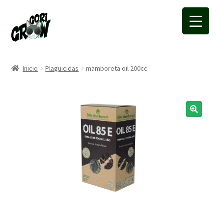
Ir
Ir
a
a
la
la
navegación
página
Inicio
Plaguicidas
mamboreta oil 200cc