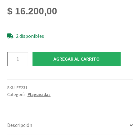
$
16.200,00
2 disponibles
mamboreta
AGREGAR AL CARRITO
oil
200cc
cantidad
SKU:
FE231
Categoría:
Plaguicidas
Descripción