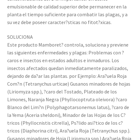
emulsionable de calidad superior debe permanecer en la
planta el tiempo suficiente para combatir las plagas, y a
su vez debe poseer caracter?sticas no fitot?xicas.
SOLUCIONA
Este producto Mamboret? controla, soluciona y previene
las siguientes enfermedades y plagas: Problemas con ?
caros e insectos en estados adultos e inmaduros. Los
insectos afectados quedan inmediatamente paralizados,
dejando de da?ar las plantas. por Ejemplo: Ara?uela Roja
Com?n (Tetranychus urticae) Gusanos minadores de hojas
(Liriomyza spp.), ?caro del Tostado, Plateado de los
Limones, Naranja Negra (Phyllocoptruta oleivora) ?caro
Blanco del Lim?n (Polyphagotarsonemus latus), ?caro de
la Yema (Aceria sheldoni), Minador de las Hojas de los C?
tricos (Phyllocnistis citrella), Ps?lido asi?tico de los c?
tricos (Diaphorina citri), Ara?uela Roja (Tetranychus spp.).
Gusanos minadores de Hoja (Liriomyza spp.) Ara?uela Roja