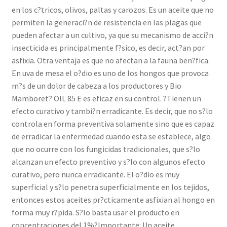
en los c?tricos, olivos, paltas y carozos. Es un aceite que no
permiten la generaci?n de resistencia en las plagas que
pueden afectar a un cultivo, ya que su mecanismo de acci?n
insecticida es principalmente f?sico, es decir, act?an por
asfixia. Otra ventaja es que no afectan a la fauna ben?fica.
En uva de mesa el o?dio es uno de los hongos que provoca
m?s de un dolor de cabeza a los productores y Bio
Mamboret? OIL 85 E es eficaz en su control. ?Tienen un
efecto curativo y tambi?n erradicante. Es decir, que no s?lo
controla en forma preventiva solamente sino que es capaz
de erradicar la enfermedad cuando esta se establece, algo
que no ocurre con los fungicidas tradicionales, que s?lo
alcanzan un efecto preventivo y s?lo con algunos efecto
curativo, pero nunca erradicante. El o?dio es muy
superficial y s?lo penetra superficialmente en los tejidos,
entonces estos aceites pr?cticamente asfixian al hongo en
forma muy r?pida. S?lo basta usar el producto en
concentraciones del 1%?Importante: Un aceite