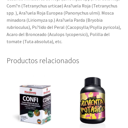
Com?n (Tetranychus urticae) Ara?uela Roja (Tetranychus
spp. ), Ara?uela Roja Europea (Panonychus ulmi). Mosca
minadora (Liriomyza sp.) Ara?uela Parda (Bryobia
rubrioculus), Ps?lido del Peral (Cacopsylla/Psylla pyricola),
Acaro del Bronceado (Aculops lycopersici), Polilla del
tomate (Tuta absoluta), etc.
Productos relacionados