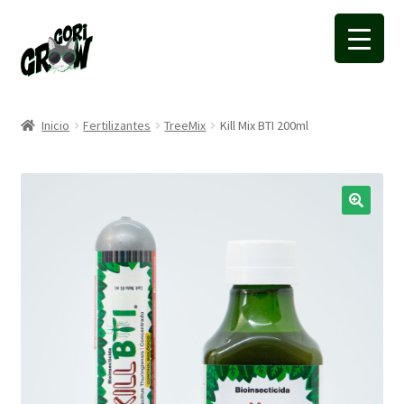
Ir
Ir
a
a
la
la
navegación
página
Inicio
Fertilizantes
TreeMix
Kill Mix BTI 200ml