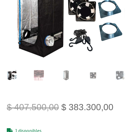
El
El
$
407.500,00
$
383.300,00
precio
prec
1 disponibles