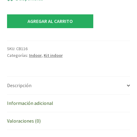
original
actu
era:
es:
Kit
AGREGAR AL CARRITO
Indoor
$ 407.500,00.
$ 38
Carpa
60x60
Cultivarg
SKU:
CB116
Categorías:
Indoor
,
Kit indoor
CLASICA+
Led
+
Ventilacion
Descripción
ECO
+
Accesorios
Información adicional
cantidad
Valoraciones (0)