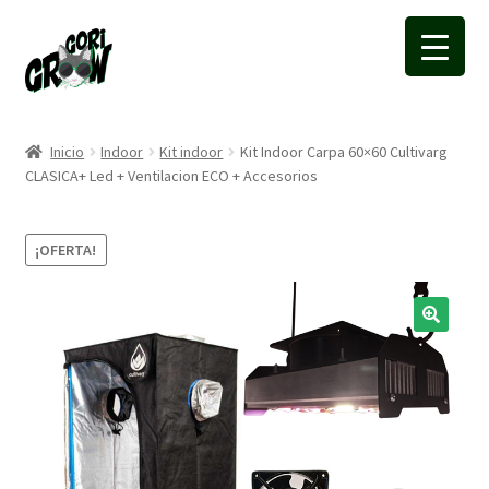
Ir
Ir
a
a
la
la
navegación
página
Inicio
Indoor
Kit indoor
Kit Indoor Carpa 60×60 Cultivarg
CLASICA+ Led + Ventilacion ECO + Accesorios
¡OFERTA!