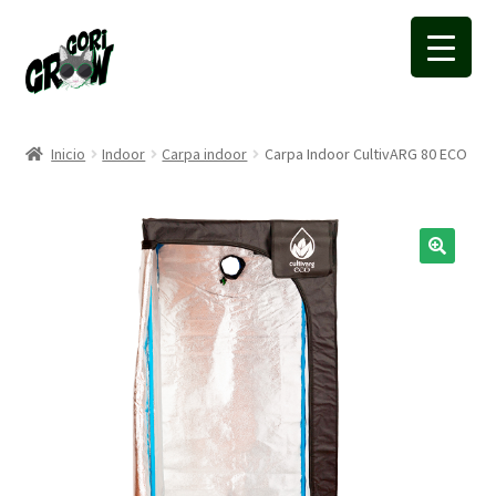
Ir
Ir
a
a
la
la
navegación
página
Inicio
Indoor
Carpa indoor
Carpa Indoor CultivARG 80 ECO