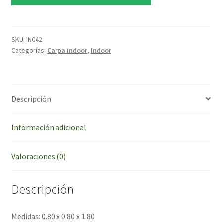
Indoor
CultivARG
80
ECO
SKU:
IN042
Categorías:
Carpa indoor
,
Indoor
cantidad
Descripción
Información adicional
Valoraciones (0)
Descripción
Medidas: 0.80 x 0.80 x 1.80