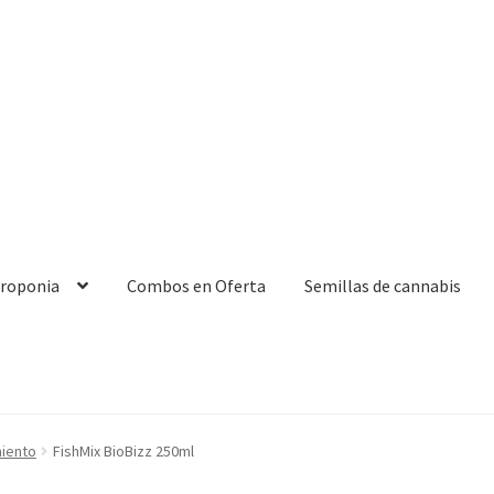
droponia
Combos en Oferta
Semillas de cannabis
miento
FishMix BioBizz 250ml