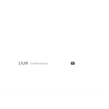
$
0,00
0 elementos