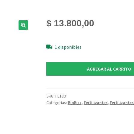
$
13.800,00
1 disponibles
FishMix
AGREGAR AL CARRITO
BioBizz
250ml
cantidad
SKU:
FE189
Categorías:
BioBizz
,
Fertilizantes
,
Fertilizante