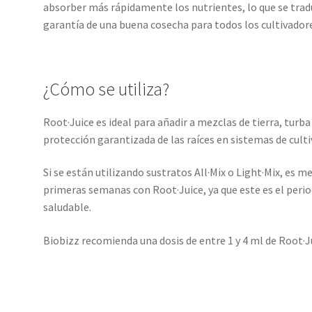
absorber más rápidamente los nutrientes, lo que se traduc
garantía de una buena cosecha para todos los cultivador
¿Cómo se utiliza?
Root·Juice es ideal para añadir a mezclas de tierra, turb
protección garantizada de las raíces en sistemas de cult
Si se están utilizando sustratos All·Mix o Light·Mix, es m
primeras semanas con Root·Juice, ya que este es el peri
saludable.
Biobizz recomienda una dosis de entre 1 y 4 ml de Root·Ju