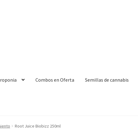
droponia
Combos en Oferta
Semillas de cannabis
miento
Root Juice Biobizz 250ml