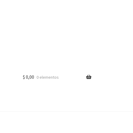
$
0,00
0 elementos