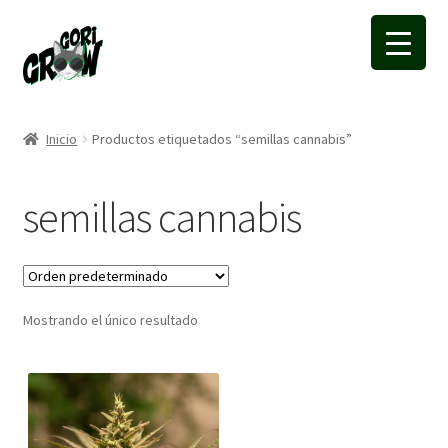
Ir
Ir
a
a
la
la
navegación
página
Inicio
Productos etiquetados “semillas cannabis”
semillas cannabis
Mostrando el único resultado