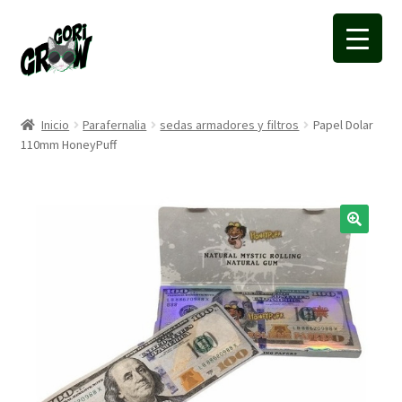
Ir
Ir
a
a
la
la
navegación
página
Inicio
Parafernalia
sedas armadores y filtros
Papel Dolar
110mm HoneyPuff