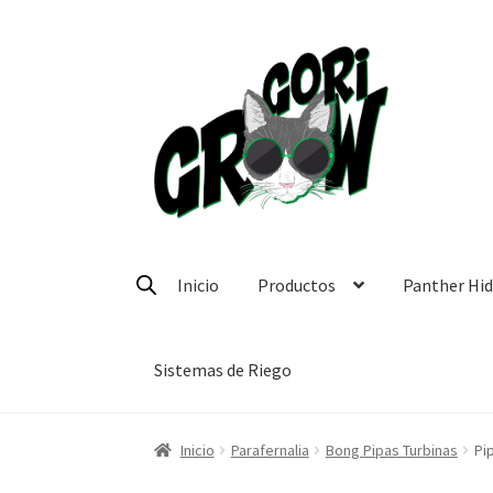
Ir
Ir
a
a
la
la
navegación
página
Inicio
Productos
Panther Hi
Sistemas de Riego
Inicio
Parafernalia
Bong Pipas Turbinas
Pi