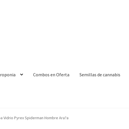
droponia
Combos en Oferta
Semillas de cannabis
pa Vidrio Pyrex Spiderman Hombre Ara?a