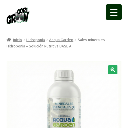
Ir
Ir
a
a
la
la
navegación
página
Inicio
Hidroponia
Acqua Garden
Sales minerales
Hidroponia – Solución Nutritiva BASE A