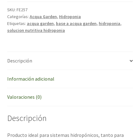
-
Solución
SKU:
FE257
Nutritiva
Categorías:
Acqua Garden
,
Hidroponia
Etiquetas:
acqua garden
,
base a acqua garden
,
hidroponia
,
BASE
solucion nutritiva hidroponia
A
cantidad
Descripción
Información adicional
Valoraciones (0)
Descripción
Producto ideal para sistemas hidropónicos, tanto para