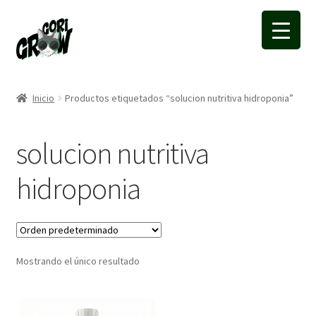
Ir
Ir
a
a
la
la
navegación
página
Inicio
Productos etiquetados “solucion nutritiva hidroponia”
solucion nutritiva
hidroponia
Mostrando el único resultado