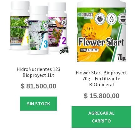
HidroNutrientes 123
Flower Start Bioproyect
Bioproyect 1Lt
70g – Fertilizante
BIOmineral
$
81.500,00
$
15.800,00
SIN STOCK
AGREGAR AL
CARRITO