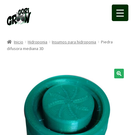
Ir
Ir
a
a
la
la
navegación
página
Inicio
Hidroponia
Insumos para hidroponia
Piedra
difusora mediana 3D