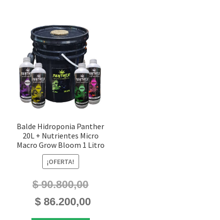
Balde Hidroponia Panther
20L + Nutrientes Micro
Macro Grow Bloom 1 Litro
¡OFERTA!
$
90.800,00
El
El
$
86.200,00
precio
precio