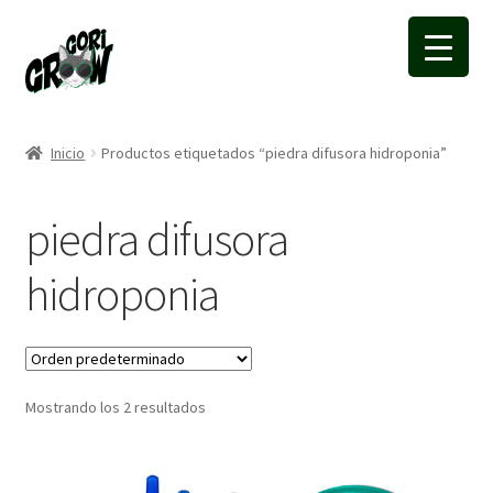
Ir
Ir
a
a
la
la
navegación
página
Inicio
Productos etiquetados “piedra difusora hidroponia”
piedra difusora
hidroponia
Mostrando los 2 resultados