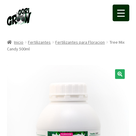
Ir
Ir
a
a
la
la
navegación
página
Inicio
Fertilizantes
Fertilizantes para Floracion
Tree Mix
Candy 500ml