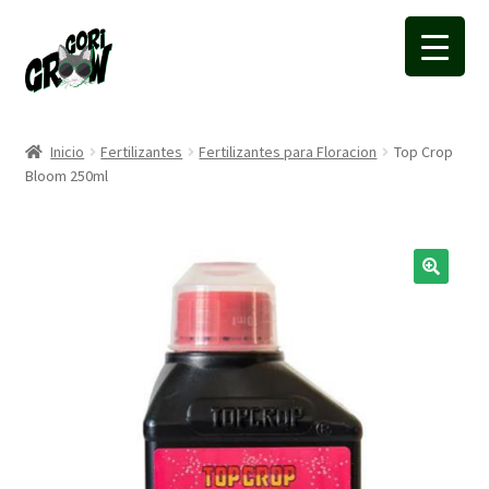
Ir
Ir
a
a
la
la
navegación
página
Inicio
Fertilizantes
Fertilizantes para Floracion
Top Crop
Bloom 250ml