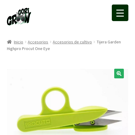
Ir
Ir
a
a
la
la
navegación
página
Inicio
Accesorios
Accesorios de cultivo
Tijera Garden
Highpro Procut One Eye