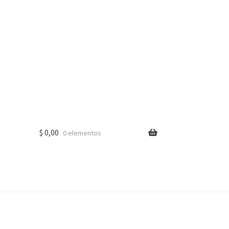
$
0,00
0 elementos