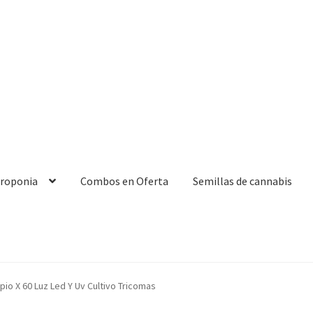
droponia
Combos en Oferta
Semillas de cannabis
io X 60 Luz Led Y Uv Cultivo Tricomas