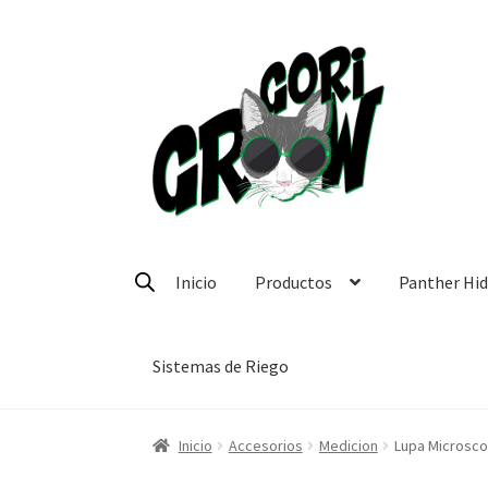
Ir
Ir
a
a
la
la
navegación
página
Inicio
Productos
Panther Hi
Sistemas de Riego
Inicio
Accesorios
Medicion
Lupa Microscop