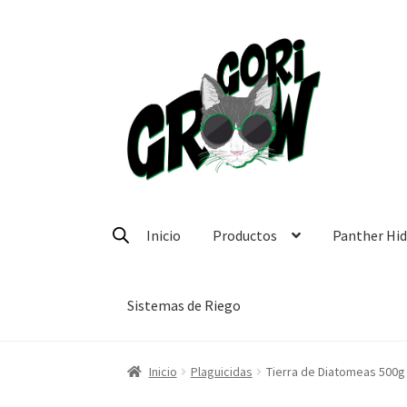
Ir
Ir
a
a
la
la
navegación
página
Inicio
Productos
Panther Hi
Sistemas de Riego
Inicio
Plaguicidas
Tierra de Diatomeas 500g