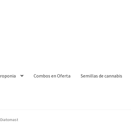
droponia
Combos en Oferta
Semillas de cannabis
 Diatomast