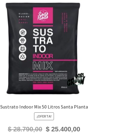
Sustrato Indoor Mix 50 Litros Santa Planta
¡OFERTA!
El
El
$
28.790,00
$
25.400,00
precio
precio