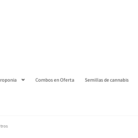
droponia
Combos en Oferta
Semillas de cannabis
itros