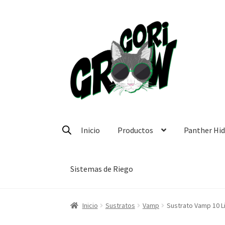
Ir
Ir
a
a
la
la
navegación
página
Inicio
Productos
Panther Hi
Sistemas de Riego
Inicio
Sustratos
Vamp
Sustrato Vamp 10 L