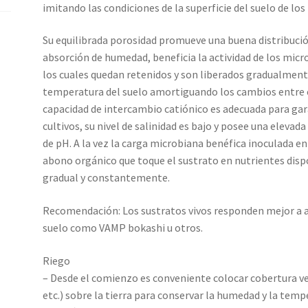
imitando las condiciones de la superficie del suelo de los
Su equilibrada porosidad promueve una buena distribución
absorción de humedad, beneficia la actividad de los micr
los cuales quedan retenidos y son liberados gradualmen
temperatura del suelo amortiguando los cambios entre el
capacidad de intercambio catiónico es adecuada para gar
cultivos, su nivel de salinidad es bajo y posee una elev
de pH. A la vez la carga microbiana benéfica inoculada en
abono orgánico que toque el sustrato en nutrientes disp
gradual y constantemente.
Recomendación: Los sustratos vivos responden mejor a a
suelo como VAMP bokashi u otros.
Riego
– Desde el comienzo es conveniente colocar cobertura v
etc.) sobre la tierra para conservar la humedad y la temp