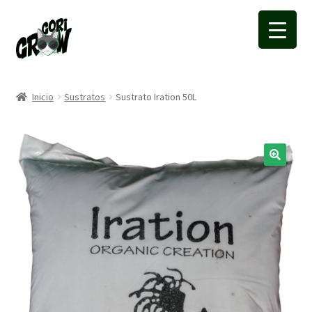
Ir
Ir
a
a
la
la
navegación
página
Inicio
Sustratos
Sustrato Iration 50L