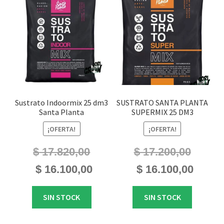
Sustrato Indoormix 25 dm3
SUSTRATO SANTA PLANTA
Santa Planta
SUPERMIX 25 DM3
¡OFERTA!
¡OFERTA!
$
17.820,00
$
17.200,00
El
El
El
El
$
16.100,00
$
16.100,00
precio
precio
precio
precio
original
actual
original
actual
SIN STOCK
SIN STOCK
era:
es:
era:
es:
$ 17.820,00.
$ 16.100,00.
$ 17.200,00.
$ 16.100,